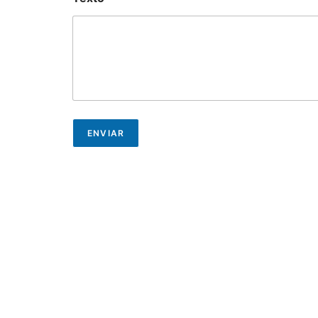
t
o
ENVIAR